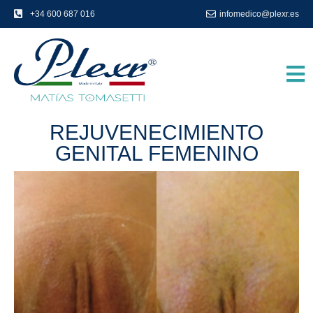
+34 600 687 016
infomedico@plexr.es
REJUVENECIMIENTO
GENITAL FEMENINO