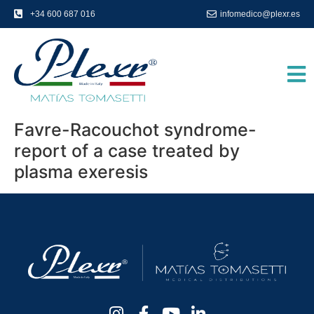
+34 600 687 016
infomedico@plexr.es
Favre-Racouchot syndrome-
report of a case treated by
plasma exeresis