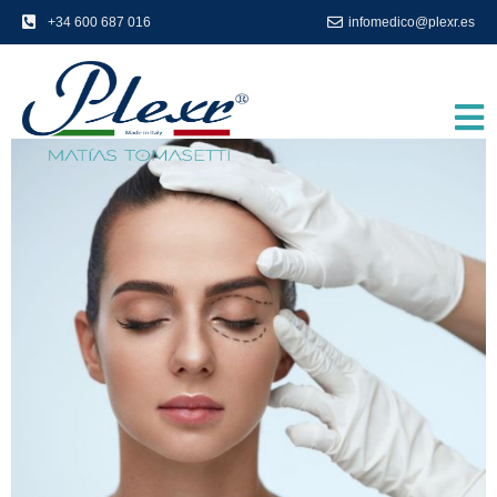
+34 600 687 016
infomedico@plexr.es